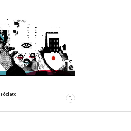
uja
sóciate
BUSCAR