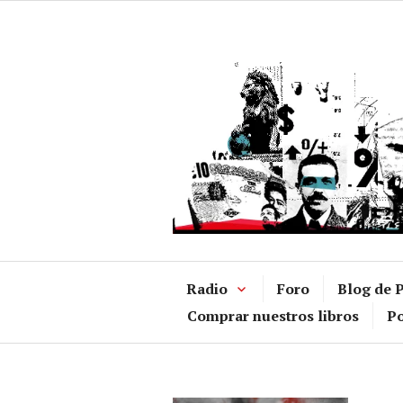
Ir
al
contenido
Radio
Foro
Blog de P
Comprar nuestros libros
Po