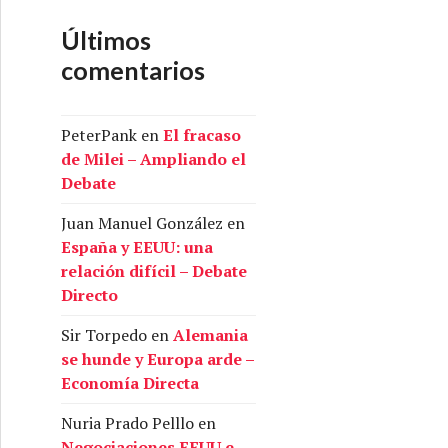
Últimos
comentarios
PeterPank
en
El fracaso
de Milei – Ampliando el
Debate
Juan Manuel González
en
España y EEUU: una
relación difícil – Debate
Directo
Sir Torpedo
en
Alemania
se hunde y Europa arde –
Economía Directa
Nuria Prado Pelllo
en
Negociaciones EEUU e