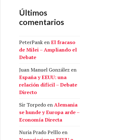
Últimos
comentarios
PeterPank
en
El fracaso
de Milei – Ampliando el
Debate
Juan Manuel González
en
España y EEUU: una
relación difícil – Debate
Directo
Sir Torpedo
en
Alemania
se hunde y Europa arde –
Economía Directa
Nuria Prado Pelllo
en
Negociaciones EEUU e