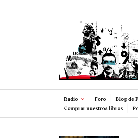
Ir
al
contenido
Radio
Foro
Blog de P
Comprar nuestros libros
Po