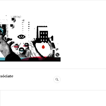
uja
sóciate
BUSCAR