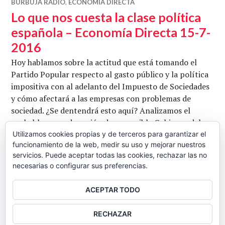
BURBUJA RADIO
,
ECONOMÍA DIRECTA
Lo que nos cuesta la clase política
española – Economía Directa 15-7-
2016
Hoy hablamos sobre la actitud que está tomando el
Partido Popular respecto al gasto público y la política
impositiva con al adelanto del Impuesto de Sociedades
y cómo afectará a las empresas con problemas de
sociedad. ¿Se dentendrá esto aquí? Analizamos el
probable curso de acción de un posible Gobierno del
Partido Popular. También analizamos el Gobierno post
Utilizamos cookies propias y de terceros para garantizar el
funcionamiento de la web, medir su uso y mejorar nuestros
Brexit que se ha formado en Inglaterra, …
servicios. Puede aceptar todas las cookies, rechazar las no
Lo que nos cuesta la clase política esp
Seguir leyendo
necesarias o configurar sus preferencias.
CB
16 JULIO, 2016
4 COMENTARIOS
ACEPTAR TODO
BARRA
RECHAZAR
LATERAL