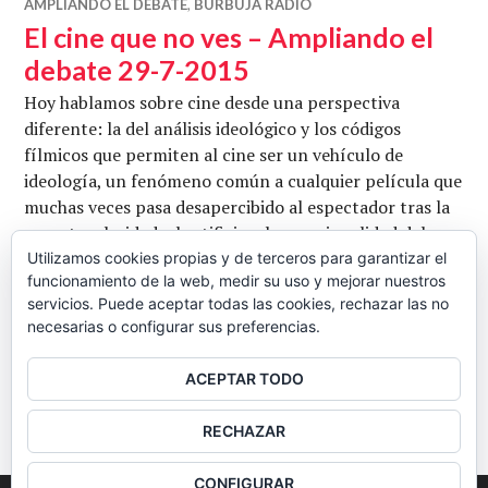
AMPLIANDO EL DEBATE
,
BURBUJA RADIO
El cine que no ves – Ampliando el
debate 29-7-2015
Hoy hablamos sobre cine desde una perspectiva
diferente: la del análisis ideológico y los códigos
fílmicos que permiten al cine ser un vehículo de
ideología, un fenómeno común a cualquier película que
muchas veces pasa desapercibido al espectador tras la
espectacularidad, el artificio y la emocionalidad del
cine. Con Antonio Rosenthal, Miguel Ituláin y Roberto
Utilizamos cookies propias y de terceros para garantizar el
funcionamiento de la web, medir su uso y mejorar nuestros
Gonpane. Conduce Juan Martínez. Fotografía de
servicios. Puede aceptar todas las cookies, rechazar las no
El cine que no ves – Amplia
reynermedia
Seguir leyendo
necesarias o configurar sus preferencias.
CB
29 JULIO, 2015
1 COMENTARIO
ACEPTAR TODO
BARRA
RECHAZAR
LATERAL
CONFIGURAR