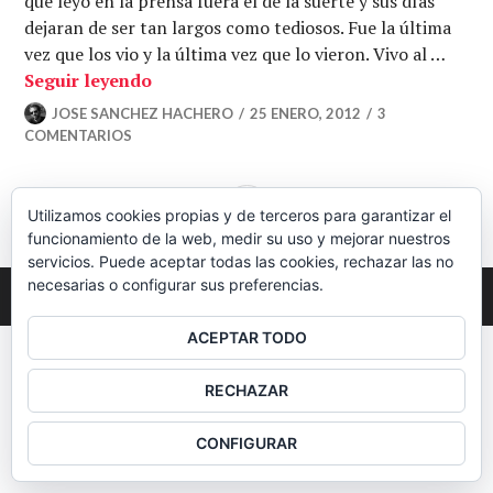
que leyó en la prensa fuera el de la suerte y sus días
dejaran de ser tan largos como tediosos. Fue la última
vez que los vio y la última vez que lo vieron. Vivo al …
Falsos positivos en Colombia, o cuando 
Seguir leyendo
JOSE SANCHEZ HACHERO
25 ENERO, 2012
3
COMENTARIOS
BARRA
Utilizamos cookies propias y de terceros para garantizar el
LATERAL
funcionamiento de la web, medir su uso y mejorar nuestros
servicios. Puede aceptar todas las cookies, rechazar las no
necesarias o configurar sus preferencias.
2026
Colectivo Burbuja
ACEPTAR TODO
RECHAZAR
CONFIGURAR