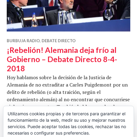
BURBUJA RADIO
,
DEBATE DIRECTO
¡Rebelión! Alemania deja frío al
Gobierno – Debate Directo 8-4-
2018
Hoy hablamos sobre la decisión de la Justicia de
Alemania de no extraditar a Carles Puigdemont por un
delito de rebelión (o alta traición, según el
ordenamiento alemán) al no encontrar que concurriese
violencia en sus actos. También hablamos sobre los
últimos días en el caso del máster de Cristina
Utilizamos cookies propias y de terceros para garantizar el
funcionamiento de la web, medir su uso y mejorar nuestros
Cifuentes, en los que se perfilan en el horizonte una
servicios. Puede aceptar todas las cookies, rechazar las no
¡Rebelión! Al
moción de censura o una …
Seguir leyendo
necesarias o configurar sus preferencias.