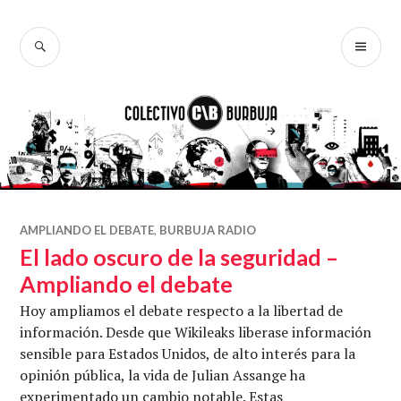
Ir
al
BUSCAR
ME
Colectivo
contenido
PR
Burbuja
AMPLIANDO EL DEBATE
,
BURBUJA RADIO
El lado oscuro de la seguridad –
Ampliando el debate
Hoy ampliamos el debate respecto a la libertad de
información. Desde que Wikileaks liberase información
sensible para Estados Unidos, de alto interés para la
opinión pública, la vida de Julian Assange ha
experimentado un cambio notable. Estas