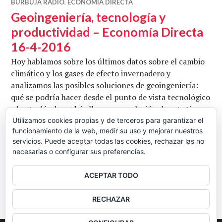
BURBUJA RADIO
,
ECONOMÍA DIRECTA
Geoingeniería, tecnología y
productividad – Economía Directa
16-4-2016
Hoy hablamos sobre los últimos datos sobre el cambio
climático y los gases de efecto invernadero y
analizamos las posibles soluciones de geoingeniería:
qué se podría hacer desde el punto de vista tecnológico
y hasta dónde podría llegar una solución de este tipo.
También hablamos sobre las quiebras de las compañías
Utilizamos cookies propias y de terceros para garantizar el
funcionamiento de la web, medir su uso y mejorar nuestros
energéticas en Estados Unidos, donde Peabody Energy
servicios. Puede aceptar todas las cookies, rechazar las no
Geo
y Energy 21 han anunciado que tiran …
Seguir leyendo
necesarias o configurar sus preferencias.
CB
16 ABRIL, 2016
3 COMENTARIOS
ACEPTAR TODO
BARRA
RECHAZAR
LATERAL