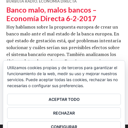
BURBUJA RADIO
,
ECONOMÍA DIRECTA
Banco malo, malos bancos –
Economía Directa 6-2-2017
Hoy hablamos sobre la propuesta europea de crear un
banco malo ante el mal estado de la banca europea. En
qué estado de gestación está, qué problemas intentaría
solucionar y cuáles serían sus previsibles efectos sobre
el sistema bancario europeo. También analizamos los
últimos datos de empleo en España y, como siempre,
hacemos la correspondiente matización entre la
Utilizamos cookies propias y de terceros para garantizar el
funcionamiento de la web, medir su uso y mejorar nuestros
cantidad de empleo creado y su calidad. …
servicios. Puede aceptar todas las cookies, rechazar las no
Banco malo, malos bancos – Economía D
Seguir leyendo
necesarias o configurar sus preferencias.
CB
6 FEBRERO, 2017
52 COMENTARIOS
ACEPTAR TODO
BARRA
RECHAZAR
LATERAL
CONFIGURAR