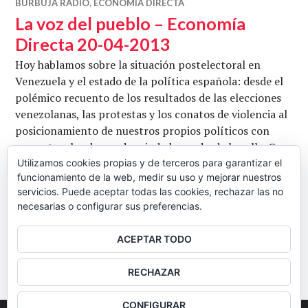
BURBUJA RADIO
,
ECONOMÍA DIRECTA
La voz del pueblo – Economía
Directa 20-04-2013
Hoy hablamos sobre la situación postelectoral en
Venezuela y el estado de la política española: desde el
polémico recuento de los resultados de las elecciones
venezolanas, las protestas y los conatos de violencia al
posicionamiento de nuestros propios políticos con
respecto a las demandas ciudadanas desde la calle. Con
José Luís Carretero, Chus Marcano y Antonio
Utilizamos cookies propias y de terceros para garantizar el
funcionamiento de la web, medir su uso y mejorar nuestros
Rosenthal. Conduce Juan Carlos Barba. Escuchar y/o
servicios. Puede aceptar todas las cookies, rechazar las no
La voz del pueblo – Econ
descargar en …
Seguir leyendo
necesarias o configurar sus preferencias.
CB
20 ABRIL, 2013
DEJAR UN COMENTARIO
ACEPTAR TODO
BARRA
RECHAZAR
LATERAL
CONFIGURAR