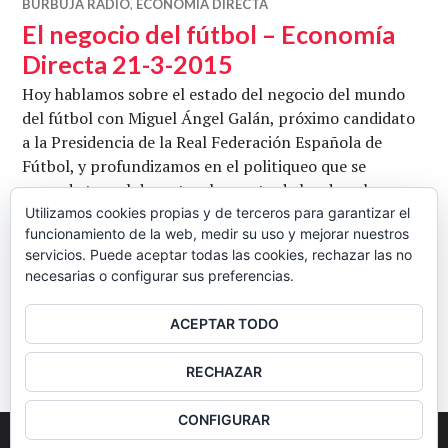
BURBUJA RADIO
,
ECONOMÍA DIRECTA
El negocio del fútbol – Economía
Directa 21-3-2015
Hoy hablamos sobre el estado del negocio del mundo
del fútbol con Miguel Ángel Galán, próximo candidato
a la Presidencia de la Real Federación Española de
Fútbol, y profundizamos en el politiqueo que se
esconde tras el deporte, el reparto de los derechos
audiovisuales, la violencia en los estadios, el fomento
Utilizamos cookies propias y de terceros para garantizar el
funcionamiento de la web, medir su uso y mejorar nuestros
del fútbol base o la selección nacional entre otras
servicios. Puede aceptar todas las cookies, rechazar las no
El ne
cosas. También hablamos sobre la …
Seguir leyendo
necesarias o configurar sus preferencias.
CB
21 MARZO, 2015
DEJAR UN COMENTARIO
ACEPTAR TODO
BARRA
RECHAZAR
LATERAL
CONFIGURAR
2026
Colectivo Burbuja