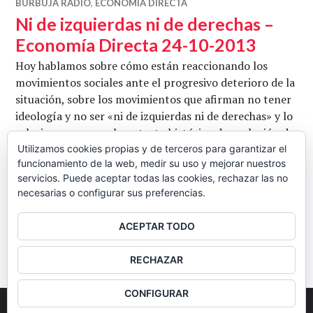
BURBUJA RADIO
,
ECONOMÍA DIRECTA
Ni de izquierdas ni de derechas –
Economía Directa 24-10-2013
Hoy hablamos sobre cómo están reaccionando los
movimientos sociales ante el progresivo deterioro de la
situación, sobre los movimientos que afirman no tener
ideología y no ser «ni de izquierdas ni de derechas» y lo
relacionamos con el contexto histórico de evolución de
la izquierda y cómo esta se ha ido integrando en el
Utilizamos cookies propias y de terceros para garantizar el
funcionamiento de la web, medir su uso y mejorar nuestros
sistema capitalista. Con Chus Marcano, Antonio
servicios. Puede aceptar todas las cookies, rechazar las no
Ni de 
Rosenthal y Emilio José. Conduce …
Seguir leyendo
necesarias o configurar sus preferencias.
CB
24 OCTUBRE, 2013
DEJAR UN COMENTARIO
ACEPTAR TODO
BARRA
RECHAZAR
LATERAL
CONFIGURAR
2026
Colectivo Burbuja