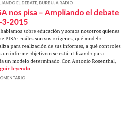
LIANDO EL DEBATE
,
BURBUJA RADIO
SA nos pisa – Ampliando el debate
-3-2015
 hablamos sobre educación y somos nosotros quienes
e PISA: cuáles son sus orígenes, qué modelo
iza para realización de sus informes, a qué controles
s un informe objetivo o se está utilizando para
cia un modelo determinado. Con Antonio Rosenthal,
PISA nos pisa – Ampliando el debate 26-3-20
guir leyendo
COMENTARIO