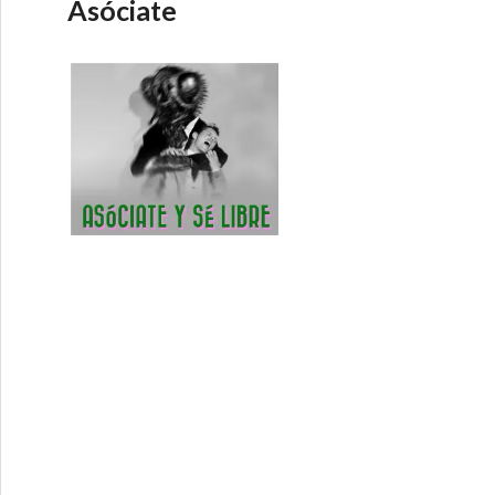
Asóciate
15