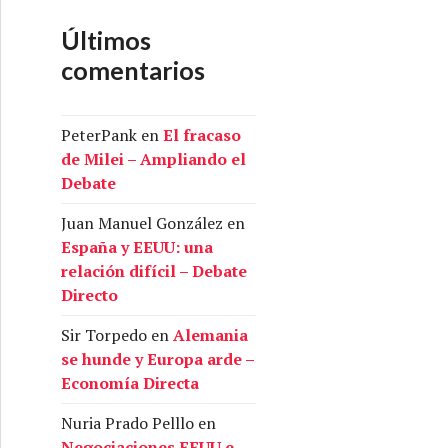
Últimos
comentarios
PeterPank
en
El fracaso
de Milei – Ampliando el
Debate
Juan Manuel González
en
España y EEUU: una
relación difícil – Debate
Directo
Sir Torpedo
en
Alemania
se hunde y Europa arde –
Economía Directa
Nuria Prado Pelllo
en
Negociaciones EEUU e