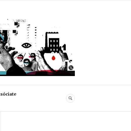
uja
sóciate
BUSCAR