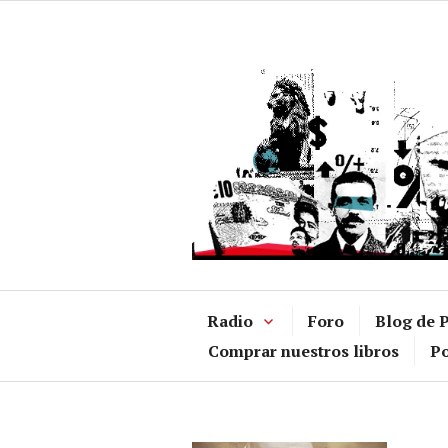
Ir
al
contenido
Radio
Foro
Blog de P
Comprar nuestros libros
Po