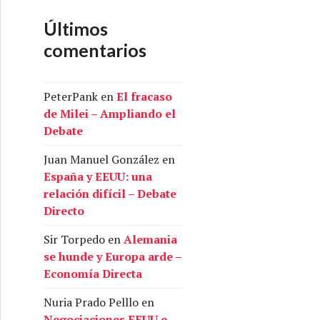
Últimos
comentarios
PeterPank
en
El fracaso
de Milei – Ampliando el
Debate
Juan Manuel González
en
España y EEUU: una
relación difícil – Debate
Directo
Sir Torpedo
en
Alemania
se hunde y Europa arde –
Economía Directa
Nuria Prado Pelllo
en
Negociaciones EEUU e