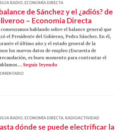
BUJA RADIO
,
ECONOMÍA DIRECTA
 balance de Sánchez y el ¿adiós? de
liveroo – Economía Directa
 comenzamos hablando sobre el balance general que
izó el Presidente del Gobierno, Pedro Sánchez. En él,
rante el último año y el estado general de la
mos los nuevos datos de empleo (Encuesta de
e recaudación, es buen momento para contrastar el
El balance de Sánchez y el ¿adió
 hablamos …
Seguir leyendo
COMENTARIO
BUJA RADIO
,
ECONOMÍA DIRECTA
,
RADIOACTIVIDAD
asta dónde se puede electrificar la