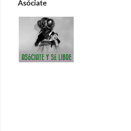
Asóciate
s? de Deliveroo – Economía Directa