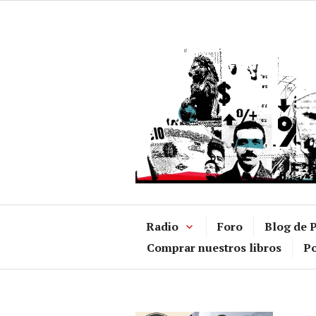
Ir
al
contenido
Radio
Foro
Blog de P
Comprar nuestros libros
Po