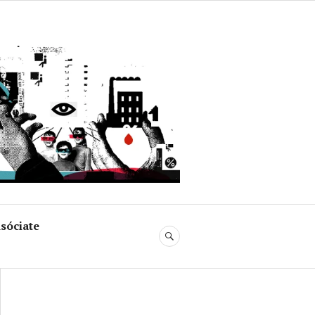
uja
sóciate
BUSCAR