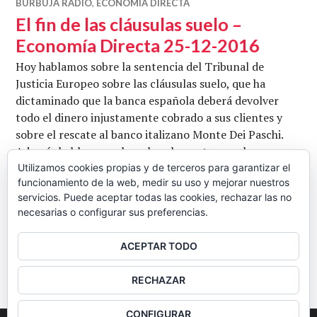
BURBUJA RADIO
,
ECONOMÍA DIRECTA
El fin de las cláusulas suelo –
Economía Directa 25-12-2016
Hoy hablamos sobre la sentencia del Tribunal de
Justicia Europeo sobre las cláusulas suelo, que ha
dictaminado que la banca española deberá devolver
todo el dinero injustamente cobrado a sus clientes y
sobre el rescate al banco italizano Monte Dei Paschi.
Además hablamos sobre el reglamento para la
circulación de coches autónomos que va publicar la
Utilizamos cookies propias y de terceros para garantizar el
funcionamiento de la web, medir su uso y mejorar nuestros
DGT en España y sobre la aplicación de la …
servicios. Puede aceptar todas las cookies, rechazar las no
El fin de las cláusulas suelo – Economí
Seguir leyendo
necesarias o configurar sus preferencias.
CB
25 DICIEMBRE, 2016
9 COMENTARIOS
ACEPTAR TODO
BARRA
RECHAZAR
LATERAL
CONFIGURAR