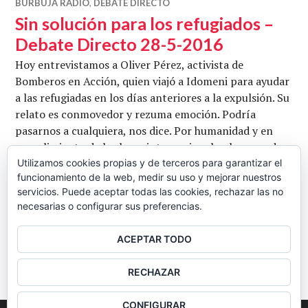
BURBUJA RADIO
,
DEBATE DIRECTO
Sin solución para los refugiados –
Debate Directo 28-5-2016
Hoy entrevistamos a Oliver Pérez, activista de
Bomberos en Acción, quien viajó a Idomeni para ayudar
a las refugiadas en los días anteriores a la expulsión. Su
relato es conmovedor y rezuma emoción. Podría
pasarnos a cualquiera, nos dice. Por humanidad y en
cumplimiento de las leyes internacionales, hay que dar
una solución a tantos miles de personas que aguardan
Utilizamos cookies propias y de terceros para garantizar el
funcionamiento de la web, medir su uso y mejorar nuestros
en condiciones infrahumanas. Con Oliver …
servicios. Puede aceptar todas las cookies, rechazar las no
Sin solución para los refugiados – Deba
Seguir leyendo
necesarias o configurar sus preferencias.
CB
28 MAYO, 2016
DEJAR UN COMENTARIO
ACEPTAR TODO
BARRA
RECHAZAR
LATERAL
CONFIGURAR