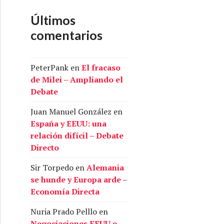
Últimos
comentarios
PeterPank
en
El fracaso
de Milei – Ampliando el
Debate
Juan Manuel González
en
España y EEUU: una
relación difícil – Debate
Directo
Sir Torpedo
en
Alemania
se hunde y Europa arde –
Economía Directa
Nuria Prado Pelllo
en
Negociaciones EEUU e