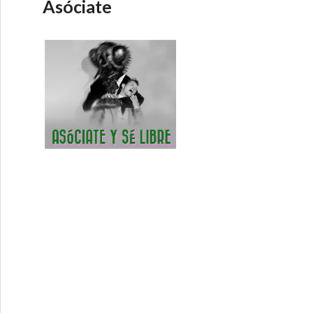
Asóciate
liu. Fulano. Gerardo Nunez & Ulf Wakenius. Duduka Da 