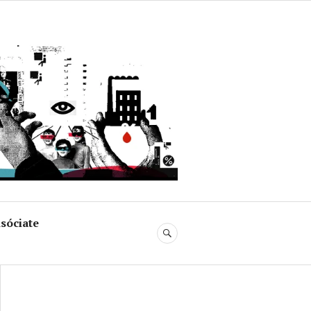
uja
sóciate
BUSCAR