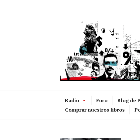
Ir
al
contenido
Radio
Foro
Blog de P
Comprar nuestros libros
Po