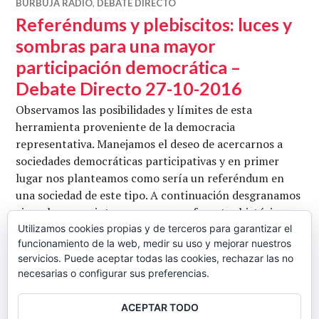
BURBUJA RADIO
,
DEBATE DIRECTO
Referéndums y plebiscitos: luces y
sombras para una mayor
participación democrática –
Debate Directo 27-10-2016
Observamos las posibilidades y límites de esta
herramienta proveniente de la democracia
representativa. Manejamos el deseo de acercarnos a
sociedades democráticas participativas y en primer
lugar nos planteamos como sería un referéndum en
una sociedad de este tipo. A continuación desgranamos
ejemplos y nos interesamos por referentes históricos.
Vamos arribando a conjeturar la posibilidad de un
Utilizamos cookies propias y de terceros para garantizar el
funcionamiento de la web, medir su uso y mejorar nuestros
referéndum legal en nuestro país con respecto a
servicios. Puede aceptar todas las cookies, rechazar las no
Referéndums y plebiscitos:
Catalunya. …
Seguir leyendo
necesarias o configurar sus preferencias.
CB
27 OCTUBRE, 2016
1 COMENTARIO
ACEPTAR TODO