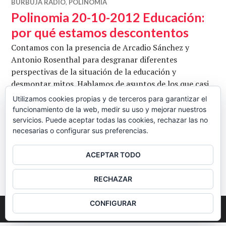
BURBUJA RADIO
,
POLINOMIA
Polinomia 20-10-2012 Educación:
por qué estamos descontentos
Contamos con la presencia de Arcadio Sánchez y
Antonio Rosenthal para desgranar diferentes
perspectivas de la situación de la educación y
desmontar mitos. Hablamos de asuntos de los que casi
no se habla y que son realmente importantes. Conduce
Utilizamos cookies propias y de terceros para garantizar el
Fernando Zabaleta. (Escuchar y/o descargar)
funcionamiento de la web, medir su uso y mejorar nuestros
Polinomia 20-10-2012 Educación: por q
Seguir leyendo
servicios. Puede aceptar todas las cookies, rechazar las no
necesarias o configurar sus preferencias.
CB
20 OCTUBRE, 2012
DEJAR UN COMENTARIO
ACEPTAR TODO
BARRA
RECHAZAR
LATERAL
CONFIGURAR
2026
Colectivo Burbuja