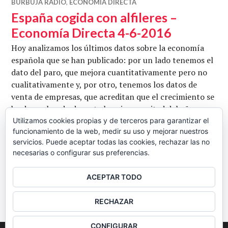
BURBUJA RADIO
,
ECONOMÍA DIRECTA
España cogida con alfileres –
Economía Directa 4-6-2016
Hoy analizamos los últimos datos sobre la economía
española que se han publicado: por un lado tenemos el
dato del paro, que mejora cuantitativamente pero no
cualitativamente y, por otro, tenemos los datos de
venta de empresas, que acreditan que el crecimiento se
ha desacelerado durante la primera mitad del año.
También hablamos sobre las irregularidades en las
Utilizamos cookies propias y de terceros para garantizar el
funcionamiento de la web, medir su uso y mejorar nuestros
cuentas del sector bancario, el programa de …
servicios. Puede aceptar todas las cookies, rechazar las no
España cogida con alfileres – Economía
Seguir leyendo
necesarias o configurar sus preferencias.
CB
4 JUNIO, 2016
2 COMENTARIOS
ACEPTAR TODO
BARRA
RECHAZAR
LATERAL
CONFIGURAR