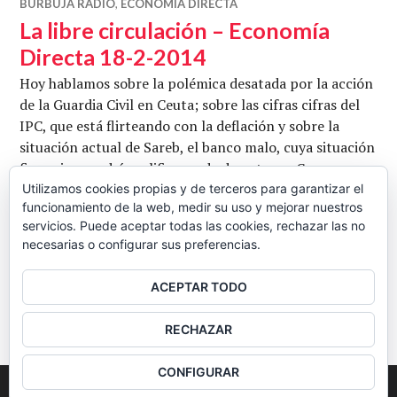
BURBUJA RADIO
,
ECONOMÍA DIRECTA
La libre circulación – Economía
Directa 18-2-2014
Hoy hablamos sobre la polémica desatada por la acción
de la Guardia Civil en Ceuta; sobre las cifras cifras del
IPC, que está flirteando con la deflación y sobre la
situación actual de Sareb, el banco malo, cuya situación
financiera podría calificarse de desastrosa. Con
Matthew Bennett, Antonio de Miguel y Francisco
Utilizamos cookies propias y de terceros para garantizar el
funcionamiento de la web, medir su uso y mejorar nuestros
Guillén. Conduce Juan Carlos Barba. Fotografía de
servicios. Puede aceptar todas las cookies, rechazar las no
La libre circulación – Economía 
mrhash
Seguir leyendo
necesarias o configurar sus preferencias.
CB
18 FEBRERO, 2014
4 COMENTARIOS
ACEPTAR TODO
BARRA
RECHAZAR
LATERAL
CONFIGURAR
2026
Colectivo Burbuja