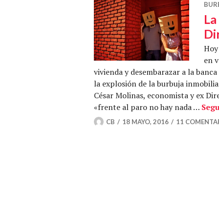
BUR
La
Di
Hoy 
en 
vivienda y desembarazar a la banca
la explosión de la burbuja inmobili
César Molinas, economista y ex Dire
«frente al paro no hay nada …
Segu
CB
18 MAYO, 2016
11 COMENTA