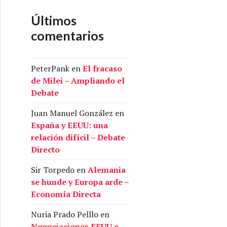
Últimos
comentarios
PeterPank
en
El fracaso
de Milei – Ampliando el
Debate
Juan Manuel González
en
España y EEUU: una
relación difícil – Debate
Directo
Sir Torpedo
en
Alemania
se hunde y Europa arde –
Economía Directa
Nuria Prado Pelllo
en
Negociaciones EEUU e