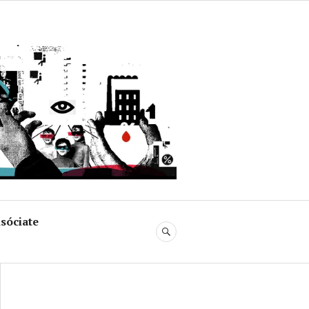
uja
sóciate
BUSCAR