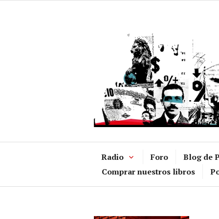
Ir
al
contenido
Radio
Foro
Blog de P
Comprar nuestros libros
Po