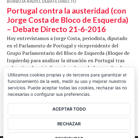
BURBUJA RADIO
,
DEBATE DIRECTO
Portugal contra la austeridad (con
Jorge Costa de Bloco de Esquerda)
– Debate Directo 21-6-2016
Hoy entrevistamos a Jorge Costa, periodista, diputado
en el Parlamento de Portugal y vicepresidente del
Grupo Parlamentario del Bloco de Esquerda (Bloque de
Izquierda) para analizar la situación en Portugal tras
ocho años de crisis financiera, hacer balance sobre los
primeros seis meses de Gobierno y las políticas que se
Utilizamos cookies propias y de terceros para garantizar el
funcionamiento de la web, medir su uso y mejorar nuestros
están aplicnado en el país y las relaciones entre
servicios. Puede aceptar todas las cookies, rechazar las no
Po
Potugal y la Unión Europea. Conduce …
Seguir leyendo
necesarias o configurar sus preferencias.
CB
21 JUNIO, 2016
DEJAR UN COMENTARIO
ACEPTAR TODO
BARRA
RECHAZAR
LATERAL