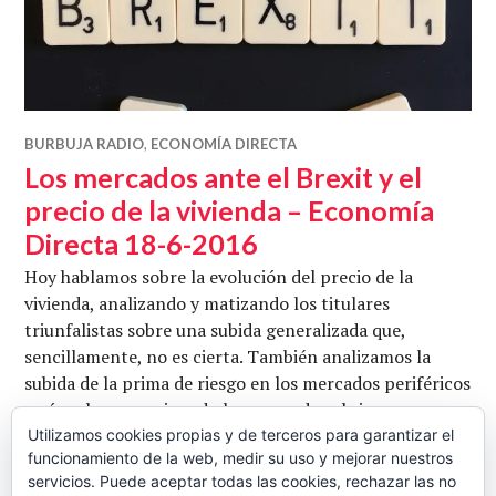
BURBUJA RADIO
,
ECONOMÍA DIRECTA
Los mercados ante el Brexit y el
precio de la vivienda – Economía
Directa 18-6-2016
Hoy hablamos sobre la evolución del precio de la
vivienda, analizando y matizando los titulares
triunfalistas sobre una subida generalizada que,
sencillamente, no es cierta. También analizamos la
subida de la prima de riesgo en los mercados periféricos
y cómo han reaccionado los mercados al riesgo
creciente de Brexit y el lamentable asesinato de Jo Cox.
Utilizamos cookies propias y de terceros para garantizar el
funcionamiento de la web, medir su uso y mejorar nuestros
Con Francisco Guillén e Ignasi Carrera. Conduce Juan
servicios. Puede aceptar todas las cookies, rechazar las no
Los mercados ante el Brexit y e
Carlos …
Seguir leyendo