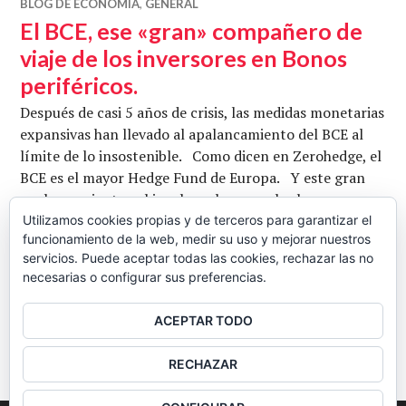
BLOG DE ECONOMIA
,
GENERAL
El BCE, ese «gran» compañero de
viaje de los inversores en Bonos
periféricos.
Después de casi 5 años de crisis, las medidas monetarias
expansivas han llevado al apalancamiento del BCE al
límite de lo insostenible. Como dicen en Zerohedge, el
BCE es el mayor Hedge Fund de Europa. Y este gran
apalancamiento, al igual que le pasa a los bancos
españoles, hace que en un balance tan grande el
Utilizamos cookies propias y de terceros para garantizar el
funcionamiento de la web, medir su uso y mejorar nuestros
mínimo deterioro de sus activos pueda llevarse …
servicios. Puede aceptar todas las cookies, rechazar las no
El BCE, ese «gran» compañero de viaje d
Seguir leyendo
necesarias o configurar sus preferencias.
MANUEL POLAVIEJA
23 JUNIO, 2012
3 COMENTARIOS
ACEPTAR TODO
BARRA
RECHAZAR
LATERAL