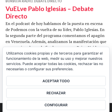
BURBUJA RADIO
,
DEBATE DIRECTO
VuELve Pablo Iglesias – Debate
Directo
En el podcast de hoy hablamos de la puesta en escena
de Podemos con la vuelta de su líder, Pablo Iglesias. En
la segunda parte del programa comentamos el apagón
en Venezuela. Además, analizamos la manifestación que
se organizo el pasado fin de semana en Reino Unido
para pedir una repetición del Referéndum del Brexit.
Utilizamos cookies propias y de terceros para garantizar el
funcionamiento de la web, medir su uso y mejorar nuestros
Con Carlos Allué y Koldo Sandoval. Ir a descargar
servicios. Puede aceptar todas las cookies, rechazar las no
VuELve Pablo Iglesias – Debate Directo
Seguir leyendo
necesarias o configurar sus preferencias.
CB
28 MARZO, 2019
1 COMENTARIO
ACEPTAR TODO
BARRA
RECHAZAR
LATERAL
CONFIGURAR
2026
Colectivo Burbuja