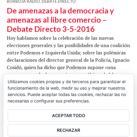
BURBUJA RADIO
,
DEBATE DIRECTO
De amenazas a la democracia y
amenazas al libre comercio –
Debate Directo 3-5-2016
Hoy hablamos sobre la celebración de las nuevas
elecciones generales y las posibilidades de una coalición
entre Podemos e Izquierda Unida; sobre las polémicas
declaraciones del director general de la Policía, Ignacio
Cosidó, quien ha dicho que Podemos supone «una
amenaza para la democracia» y, por último, hablamos
sobre las últimas filtraciones del TTIP o Tratado de
Utilizamos cookies propias y de terceros para garantizar el
funcionamiento de la web, medir su uso y mejorar nuestros
Libre Comercio entre la Unión Europea y Estados …
servicios. Puede aceptar todas las cookies, rechazar las no
De amenazas a la democracia y amenazas
Seguir leyendo
necesarias o configurar sus preferencias.
CB
3 MAYO, 2016
DEJAR UN COMENTARIO
ACEPTAR TODO
BARRA
RECHAZAR
LATERAL