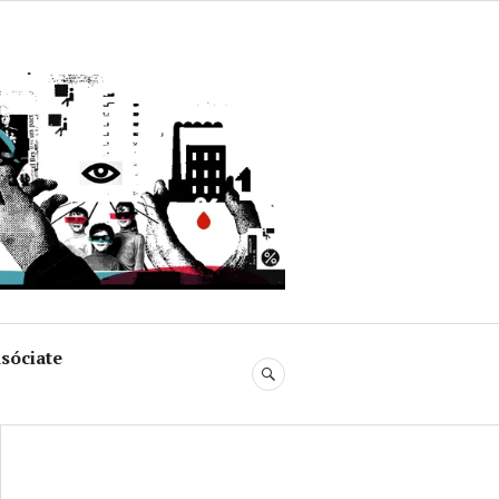
uja
sóciate
BUSCAR