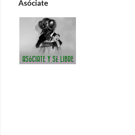
Asóciate
mos amortizado? – Economía Directa 29-1-2018