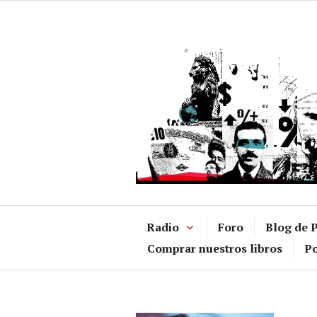
Ir
al
contenido
Radio
Foro
Blog de P
Comprar nuestros libros
Po