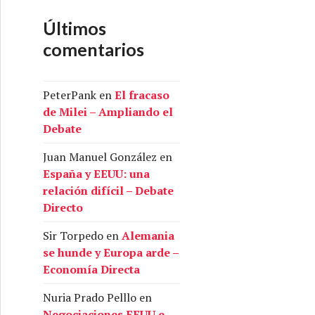
Últimos
comentarios
PeterPank
en
El fracaso
de Milei – Ampliando el
Debate
Juan Manuel González
en
España y EEUU: una
relación difícil – Debate
Directo
Sir Torpedo
en
Alemania
se hunde y Europa arde –
Economía Directa
Nuria Prado Pelllo
en
Negociaciones EEUU e