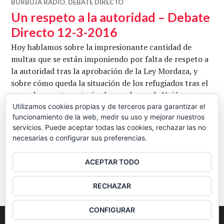
BURBUJA RADIO
,
DEBATE DIRECTO
Un respeto a la autoridad – Debate
Directo 12-3-2016
Hoy hablamos sobre la impresionante cantidad de
multas que se están imponiendo por falta de respeto a
la autoridad tras la aprobación de la Ley Mordaza, y
sobre cómo queda la situación de los refugiados tras el
acuerdo en esta materia alcanzado por la Unión
Europea y Turquía. Con Mónica de No Somos Delito y
Utilizamos cookies propias y de terceros para garantizar el
funcionamiento de la web, medir su uso y mejorar nuestros
Dani de No Somos Delito y Greenpeace. Conduce Ana
servicios. Puede aceptar todas las cookies, rechazar las no
Un respeto a la autoridad – Deb
Barba. …
Seguir leyendo
necesarias o configurar sus preferencias.
CB
12 MARZO, 2016
DEJAR UN COMENTARIO
ACEPTAR TODO
BARRA
RECHAZAR
LATERAL
CONFIGURAR
2026
Colectivo Burbuja