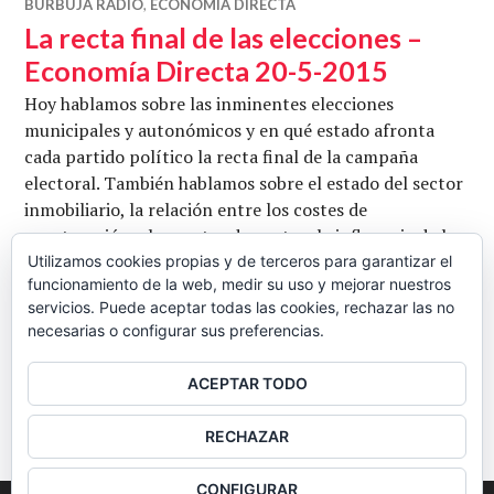
BURBUJA RADIO
,
ECONOMÍA DIRECTA
La recta final de las elecciones –
Economía Directa 20-5-2015
Hoy hablamos sobre las inminentes elecciones
municipales y autonómicos y en qué estado afronta
cada partido político la recta final de la campaña
electoral. También hablamos sobre el estado del sector
inmobiliario, la relación entre los costes de
construcción y los costes de venta y la influencia de la
evolución del nuevo crédito, que se está lanzando a
Utilizamos cookies propias y de terceros para garantizar el
funcionamiento de la web, medir su uso y mejorar nuestros
velocidades crecientes. Con Jordi Llatzer, Josean
servicios. Puede aceptar todas las cookies, rechazar las no
La recta final de las eleccio
Paunero …
Seguir leyendo
necesarias o configurar sus preferencias.
CB
20 MAYO, 2015
1 COMENTARIO
ACEPTAR TODO
BARRA
RECHAZAR
LATERAL
CONFIGURAR