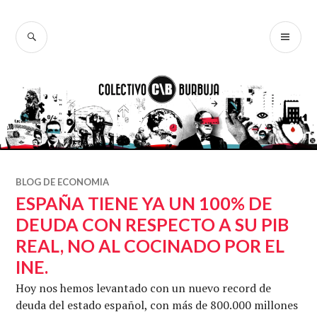
Ir
al
BUSCAR
ME
Colectivo
contenido
PR
Burbuja
BLOG DE ECONOMIA
ESPAÑA TIENE YA UN 100% DE
DEUDA CON RESPECTO A SU PIB
REAL, NO AL COCINADO POR EL
INE.
Hoy nos hemos levantado con un nuevo record de
deuda del estado español, con más de 800.000 millones