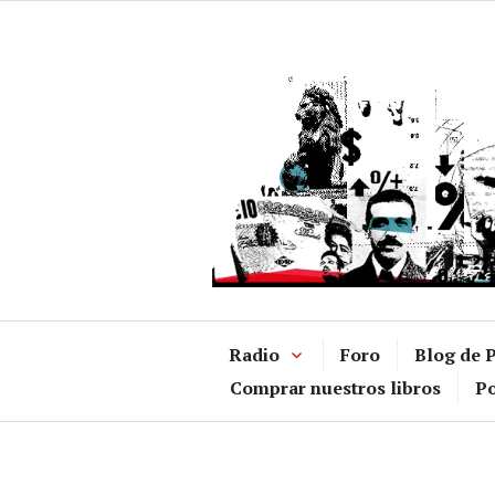
Ir
al
contenido
Radio
Foro
Blog de P
Comprar nuestros libros
Po