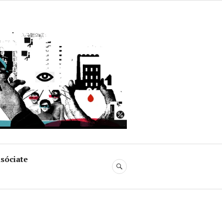
uja
sóciate
BUSCAR