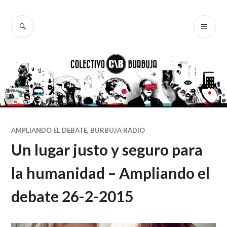
Ir
al
BUSCAR
ME
Colectivo
contenido
PR
Burbuja
AMPLIANDO EL DEBATE
,
BURBUJA RADIO
Un lugar justo y seguro para
la humanidad – Ampliando el
debate 26-2-2015