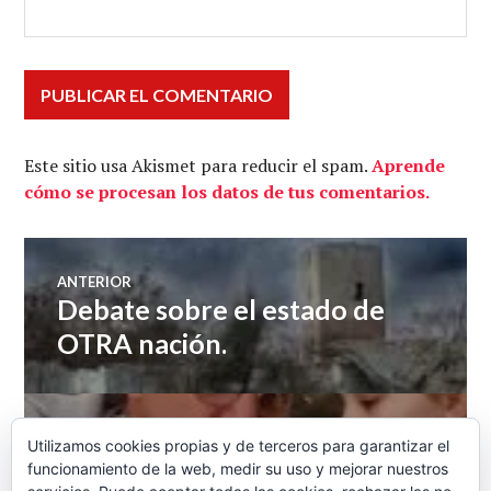
Este sitio usa Akismet para reducir el spam.
Aprende
cómo se procesan los datos de tus comentarios.
Navegación
ANTERIOR
Debate sobre el estado de
Entrada
de
anterior:
OTRA nación.
entradas
SIGUIENTE
Utilizamos cookies propias y de terceros para garantizar el
El conflicto generacional –
Entrada
funcionamiento de la web, medir su uso y mejorar nuestros
siguiente: