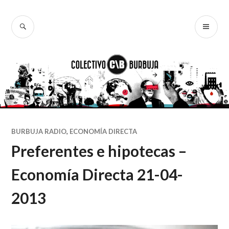
Ir
al
BUSCAR
ME
Colectivo
contenido
PR
Burbuja
BURBUJA RADIO
,
ECONOMÍA DIRECTA
Preferentes e hipotecas –
Economía Directa 21-04-
2013