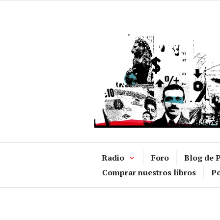
Ir
al
contenido
Radio
Foro
Blog de P
Comprar nuestros libros
Po