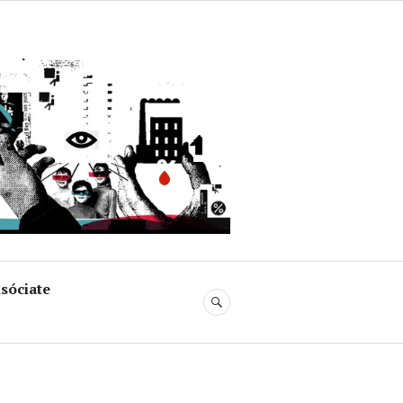
uja
sóciate
BUSCAR