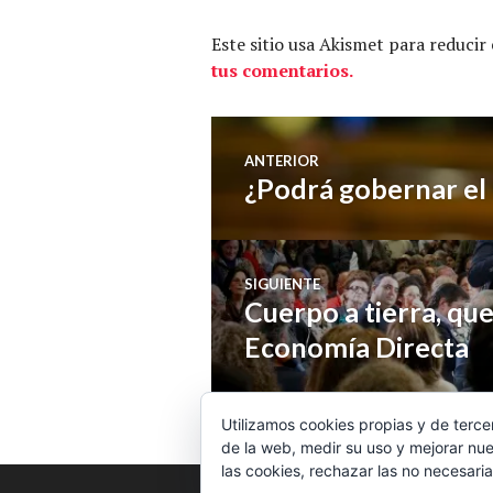
Este sitio usa Akismet para reducir
tus comentarios.
Navegación
ANTERIOR
¿Podrá gobernar el
Entrada
de
anterior:
entradas
SIGUIENTE
Cuerpo a tierra, que
Entrada
siguiente:
Economía Directa
Utilizamos cookies propias y de terce
de la web, medir su uso y mejorar nue
las cookies, rechazar las no necesaria