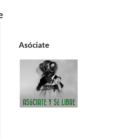
e
Asóciate