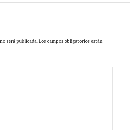
o
disminuir
el
volumen.
no será publicada.
Los campos obligatorios están