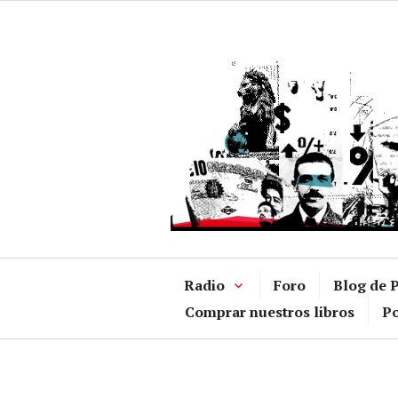
Ir
al
contenido
Radio
Foro
Blog de P
Comprar nuestros libros
Po