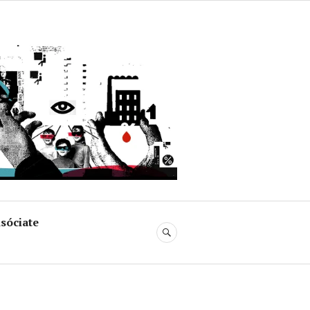
uja
sóciate
BUSCAR