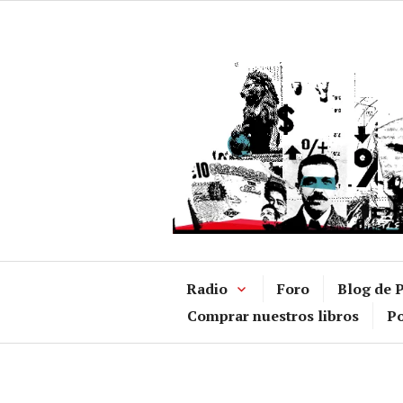
Ir
al
contenido
Radio
Foro
Blog de P
Comprar nuestros libros
Po