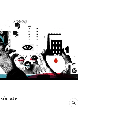
uja
sóciate
BUSCAR