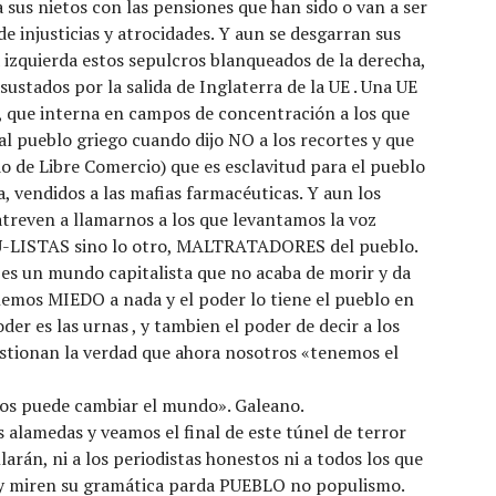
a sus nietos con las pensiones que han sido o van a ser
de injusticias y atrocidades. Y aun se desgarran sus
 izquierda estos sepulcros blanqueados de la derecha,
ustados por la salida de Inglaterra de la UE . Una UE
a, que interna en campos de concentración a los que
al pueblo griego cuando dijo NO a los recortes y que
o de Libre Comercio) que es esclavitud para el pueblo
a, vendidos a las mafias farmacéuticas. Y aun los
treven a llamarnos a los que levantamos la voz
PU-LISTAS sino lo otro, MALTRATADORES del pueblo.
es un mundo capitalista que no acaba de morir y da
emos MIEDO a nada y el poder lo tiene el pueblo en
der es las urnas , y tambien el poder de decir a los
stionan la verdad que ahora nosotros «tenemos el
os puede cambiar el mundo». Galeano.
s alamedas y veamos el final de este túnel de terror
llarán, ni a los periodistas honestos ni a todos los que
 y miren su gramática parda PUEBLO no populismo.