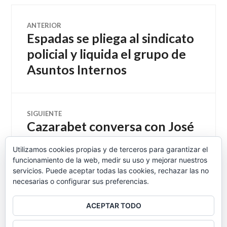
Navegación
ANTERIOR
Espadas se pliega al sindicato
Entrada
de
anterior:
policial y liquida el grupo de
Asuntos Internos
entradas
SIGUIENTE
Cazarabet conversa con José
Entrada
siguiente:
Luis Carretero, sobre el libro
Utilizamos cookies propias y de terceros para garantizar el
«Tu casa no es tuya, es del
funcionamiento de la web, medir su uso y mejorar nuestros
banco»
servicios. Puede aceptar todas las cookies, rechazar las no
necesarias o configurar sus preferencias.
ACEPTAR TODO
BARRA