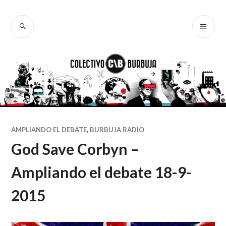
Ir
al
BUSCAR
ME
Colectivo
contenido
PR
Burbuja
AMPLIANDO EL DEBATE
,
BURBUJA RADIO
God Save Corbyn –
Ampliando el debate 18-9-
2015