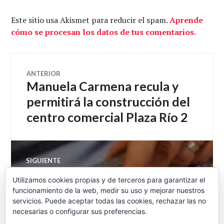
Este sitio usa Akismet para reducir el spam.
Aprende
cómo se procesan los datos de tus comentarios.
Navegación
ANTERIOR
Manuela Carmena recula y
Entrada
de
anterior:
permitirá la construcción del
centro comercial Plaza Río 2
entradas
SIGUIENTE
El PIB de España que no es el
Entrada
Utilizamos cookies propias y de terceros para garantizar el
siguiente:
PIB de España – Economía
funcionamiento de la web, medir su uso y mejorar nuestros
servicios. Puede aceptar todas las cookies, rechazar las no
Directa 19-9-2015
necesarias o configurar sus preferencias.