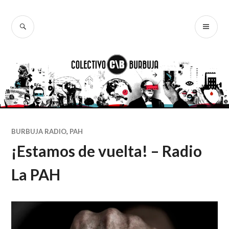
Ir
al
BUSCAR
ME
Colectivo
contenido
PR
Burbuja
BURBUJA RADIO
,
PAH
¡Estamos de vuelta! – Radio
La PAH