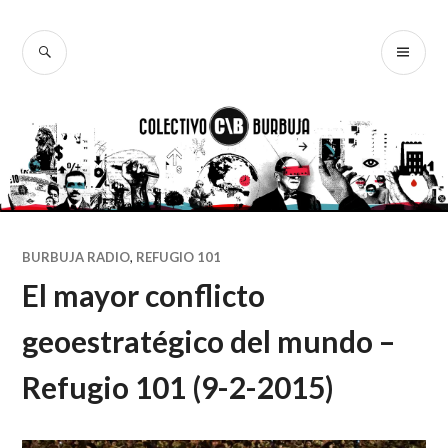
Ir
al
BUSCAR
ME
Colectivo
contenido
PR
Burbuja
BURBUJA RADIO
,
REFUGIO 101
El mayor conflicto
geoestratégico del mundo –
Refugio 101 (9-2-2015)