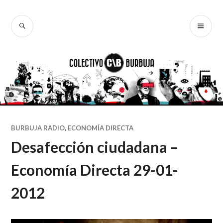
Ir
al
BUSCAR
ME
Colectivo
contenido
PR
Burbuja
BURBUJA RADIO
,
ECONOMÍA DIRECTA
Desafección ciudadana –
Economía Directa 29-01-
2012