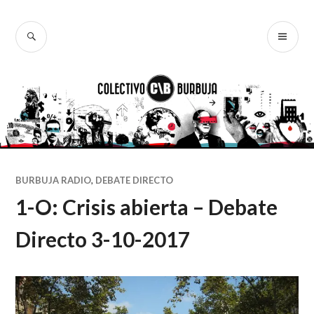
Ir
al
BUSCAR
ME
Colectivo
contenido
PR
Burbuja
BURBUJA RADIO
,
DEBATE DIRECTO
1-O: Crisis abierta – Debate
Directo 3-10-2017