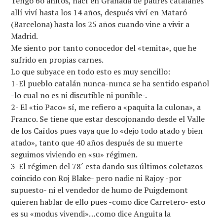
Tengo 6o añitos, nací en Granada de padres catalanes
allí viví hasta los 14 años, después viví en Mataró
(Barcelona) hasta los 25 años cuando vine a vivir a
Madrid.
Me siento por tanto conocedor del «temita», que he
sufrido en propias carnes.
Lo que subyace en todo esto es muy sencillo:
1-El pueblo catalán nunca-nunca se ha sentido español
-lo cual no es ni discutible ni punible-.
2- El «tio Paco» sí, me refiero a «paquita la culona», a
Franco. Se tiene que estar descojonando desde el Valle
de los Caídos pues vaya que lo «dejo todo atado y bien
atado», tanto que 40 años después de su muerte
seguimos viviendo en «su» régimen.
3-El régimen del 78´ esta dando sus últimos coletazos -
coincido con Roj Blake- pero nadie ni Rajoy -por
supuesto- ni el vendedor de humo de Puigdemont
quieren hablar de ello pues -como dice Carretero- esto
es su «modus vivendi»…como dice Anguita la