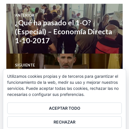
Navegación
ANTERIOR
¿Qué ha pasado el 1-O?
Entrada
de
anterior:
(Especial) – Economía Directa
1-10-2017
entradas
SIGUIENTE
El Rey en la tele y Cataluña en
Entrada
Utilizamos cookies propias y de terceros para garantizar el
siguiente:
la calle – Economía Directa 4-
funcionamiento de la web, medir su uso y mejorar nuestros
servicios. Puede aceptar todas las cookies, rechazar las no
10-2017
necesarias o configurar sus preferencias.
ACEPTAR TODO
BARRA
RECHAZAR
LATERAL