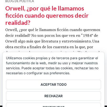
BLOG DE POLÍTICA
Orwell, ¿por qué le llamamos
ficción cuando queremos decir
realidad?
Orwell, ¿por qué le llamamos ficción cuando queremos
decir realidad? No son pocos los que ven en “1984” de
Orwell algo más que literatura y entretenimiento. Una
obra escrita a finales de los cuarenta en la que, por
desgracia, podemos encontrar ciertas similitudes con la
sociedad occidental actual, lo que ha hecho que algunos
Utilizamos cookies propias y de terceros para garantizar el
funcionamiento de la web, medir su uso y mejorar nuestros
lectores vean al ensayista como un visionario, con un
servicios. Puede aceptar todas las cookies, rechazar las no
Orwell, ¿por qué le ll
olfato especial …
Seguir leyendo
necesarias o configurar sus preferencias.
RIO DE LA VIDA
3 DICIEMBRE, 2012
2 COMENTARIOS
ACEPTAR TODO
BARRA
RECHAZAR
LATERAL