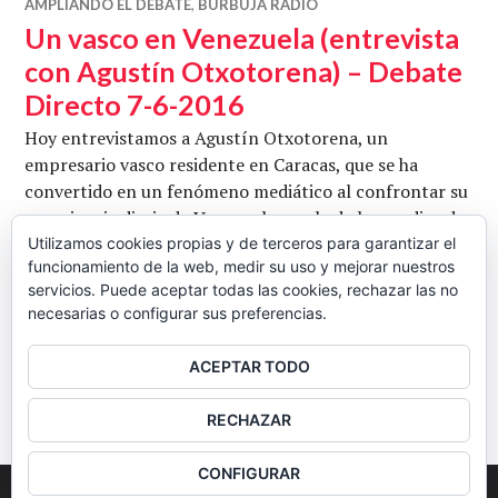
AMPLIANDO EL DEBATE
,
BURBUJA RADIO
Un vasco en Venezuela (entrevista
con Agustín Otxotorena) – Debate
Directo 7-6-2016
Hoy entrevistamos a Agustín Otxotorena, un
empresario vasco residente en Caracas, que se ha
convertido en un fenómeno mediático al confrontar su
experiencia diaria de Venezuela con la de los medios de
comunicación españoles. Con Agustín Otxotorena y
Utilizamos cookies propias y de terceros para garantizar el
funcionamiento de la web, medir su uso y mejorar nuestros
Jorge Amar. Conduce Juan Carlos Barba. Fotografía de
servicios. Puede aceptar todas las cookies, rechazar las no
Un vasco en Venezue
Mango Verde con Sal
Seguir leyendo
necesarias o configurar sus preferencias.
CB
6 JUNIO, 2016
2 COMENTARIOS
ACEPTAR TODO
BARRA
RECHAZAR
LATERAL
CONFIGURAR