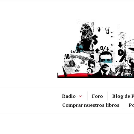
Ir
al
contenido
Radio
Foro
Blog de P
Comprar nuestros libros
Po