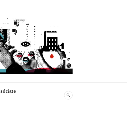
uja
sóciate
BUSCAR