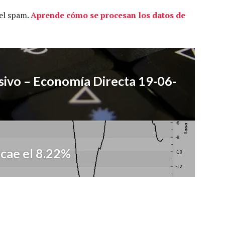
 el spam.
Aprende cómo se procesan los datos de
vo – Economía Directa 19-06-
cae el 8.22%