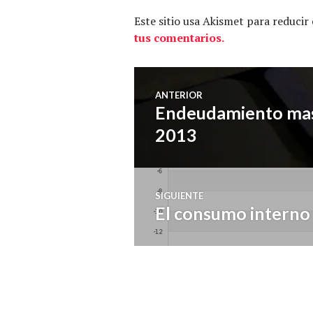
Este sitio usa Akismet para reducir
tus comentarios.
Navegación
ANTERIOR
Endeudamiento masi
Entrada
de
anterior:
2013
entradas
SIGUIENTE
El consumo interno 
Entrada
siguiente: