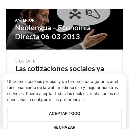
Navegación
ANTERIOR
Neolengua – Economía
Entrada
de
anterior:
Directa 06-03-2013
entradas
SIGUIENTE
Las cotizaciones sociales ya
Entrada
siguiente:
no bastan para pagar las
Utilizamos cookies propias y de terceros para garantizar el
pensiones: faltan 5.145
funcionamiento de la web, medir su uso y mejorar nuestros
millones
servicios. Puede aceptar todas las cookies, rechazar las no
necesarias o configurar sus preferencias.
ACEPTAR TODO
BARRA
RECHAZAR