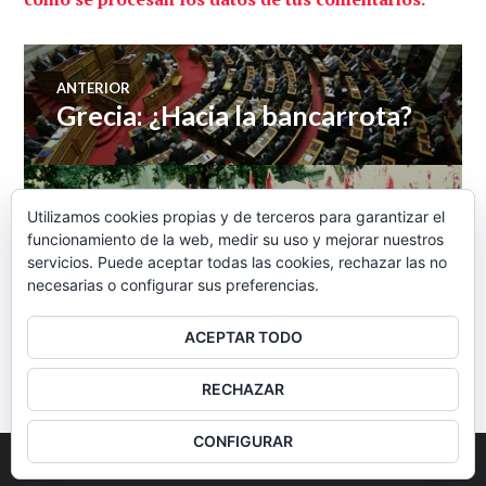
Navegación
ANTERIOR
Grecia: ¿Hacia la bancarrota?
Entrada
de
anterior:
entradas
SIGUIENTE
Utilizamos cookies propias y de terceros para garantizar el
Economía Directa 13-11-
Entrada
funcionamiento de la web, medir su uso y mejorar nuestros
siguiente:
2012 Acerca de la huelga
servicios. Puede aceptar todas las cookies, rechazar las no
necesarias o configurar sus preferencias.
ACEPTAR TODO
BARRA
RECHAZAR
LATERAL
CONFIGURAR
2026
Colectivo Burbuja