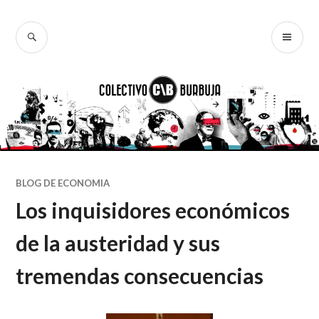
Ir
al
BUSCAR
ME
Colectivo
contenido
PR
Burbuja
BLOG DE ECONOMIA
Los inquisidores económicos
de la austeridad y sus
tremendas consecuencias