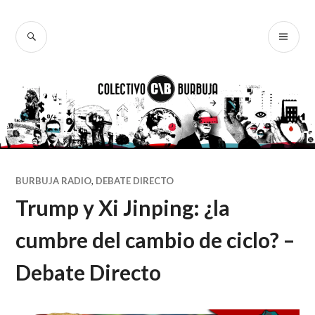
Ir
al
BUSCAR
ME
Colectivo
contenido
PR
Burbuja
BURBUJA RADIO
,
DEBATE DIRECTO
Trump y Xi Jinping: ¿la
cumbre del cambio de ciclo? –
Debate Directo