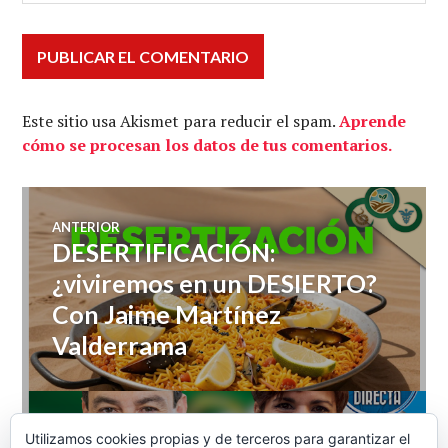
Este sitio usa Akismet para reducir el spam.
Aprende
cómo se procesan los datos de tus comentarios.
Navegación
ANTERIOR
DESERTIFICACIÓN:
Entrada
de
anterior:
¿viviremos en un DESIERTO?
Con Jaime Martínez
entradas
Valderrama
SIGUIENTE
Utilizamos cookies propias y de terceros para garantizar el