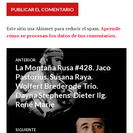
Este sitio usa Akismet para reducir el spam.
Aprende
cómo se procesan los datos de tus comentarios.
Navegación
ANTERIOR
La Montaña Rusa #428. Jaco
Entrada
de
anterior:
Pastorius. Susana Raya.
Wolfert Brederode Trio.
entradas
Dayna Stephens. Dieter Ilg.
René Marie
SIGUIENTE