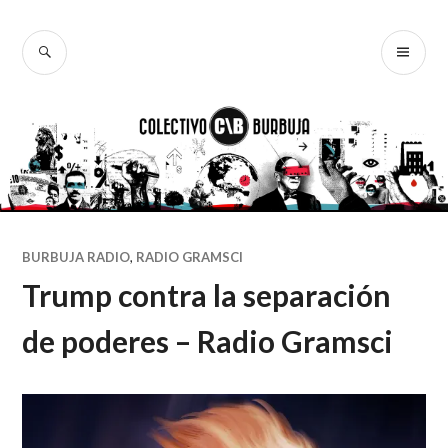
Ir
al
BUSCAR
ME
Colectivo
contenido
PR
Burbuja
BURBUJA RADIO
,
RADIO GRAMSCI
Trump contra la separación
de poderes – Radio Gramsci