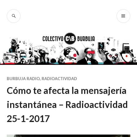
Ir
al
BUSCAR
ME
Colectivo
contenido
PR
Burbuja
BURBUJA RADIO
,
RADIOACTIVIDAD
Cómo te afecta la mensajería
instantánea – Radioactividad
25-1-2017