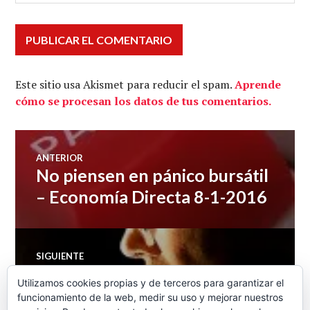
Este sitio usa Akismet para reducir el spam.
Aprende
cómo se procesan los datos de tus comentarios.
Navegación
ANTERIOR
No piensen en pánico bursátil
Entrada
de
anterior:
– Economía Directa 8-1-2016
entradas
SIGUIENTE
Pensiones y modelo
Entrada
Utilizamos cookies propias y de terceros para garantizar el
siguiente:
económico: ¿hay alternativas?
funcionamiento de la web, medir su uso y mejorar nuestros