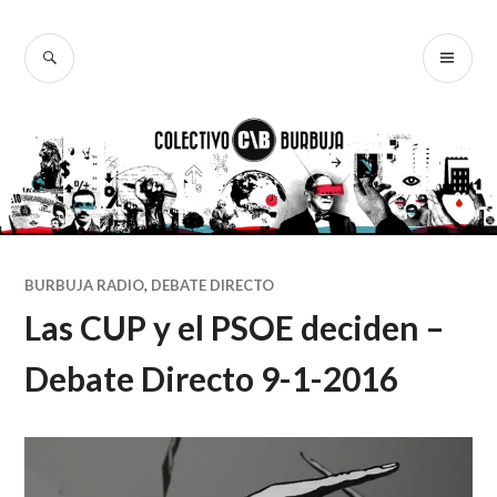
Ir
al
BUSCAR
ME
Colectivo
contenido
PR
Burbuja
BURBUJA RADIO
,
DEBATE DIRECTO
Las CUP y el PSOE deciden –
Debate Directo 9-1-2016